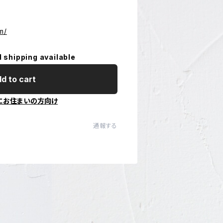
m/
l shipping available
d to cart
にお住まいの方向け
通報する