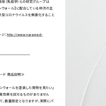
授（免疫学）らの研究グループは
シモンウォール】に配合している柿渋の主
、新型コロナウイルスを無害化すること
ージ：
http://www.naramed-
—————————
ード 商品説明≫
モンウォールを塗装した現物を見たい』
消臭効果を試せるものがありません
して、数量限定となりますが、実際にパ